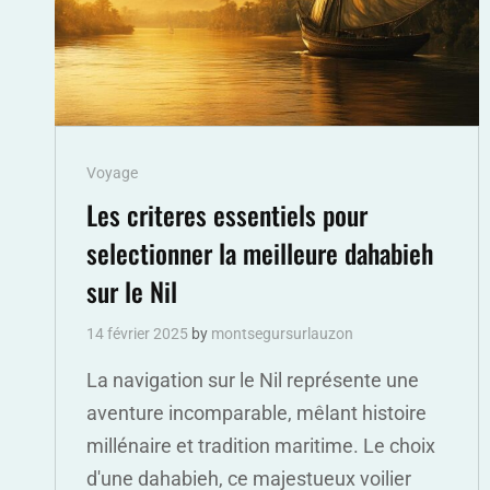
Cat
Voyage
Links
Les criteres essentiels pour
selectionner la meilleure dahabieh
sur le Nil
14 février 2025
by
montsegursurlauzon
La navigation sur le Nil représente une
aventure incomparable, mêlant histoire
millénaire et tradition maritime. Le choix
d'une dahabieh, ce majestueux voilier