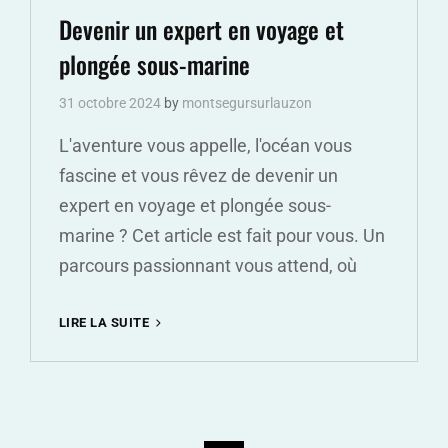
Links
Devenir un expert en voyage et
plongée sous-marine
31 octobre 2024
by
montsegursurlauzon
L'aventure vous appelle, l'océan vous
fascine et vous rêvez de devenir un
expert en voyage et plongée sous-
marine ? Cet article est fait pour vous. Un
parcours passionnant vous attend, où
DEVENIR
LIRE LA SUITE
UN
EXPERT
EN
VOYAGE
ET
PLONGÉE