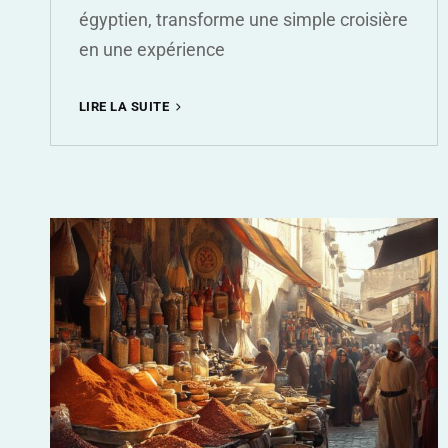
égyptien, transforme une simple croisière
en une expérience
LES
LIRE LA SUITE
CRITERES
ESSENTIELS
POUR
SELECTIONNER
LA
MEILLEURE
DAHABIEH
SUR
LE
NIL