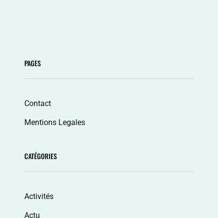
<span
MONTAGNE
class="meta-
nav
PAGES
screen-
reader-
Contact
text">Page
Mentions Legales
</span>
CATÉGORIES
Activités
Actu