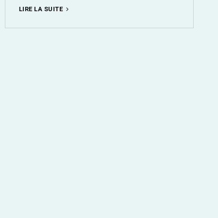
PRÉPAREZ
LIRE LA SUITE
VOS
SÉJOURS
AVEC
LES
DATES
DES
VACANCES
SCOLAIRES
EN
2024