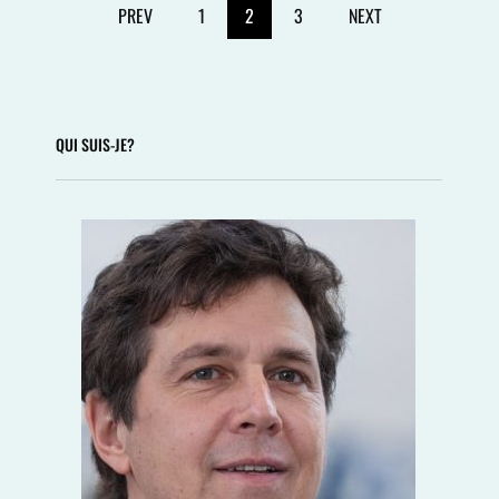
PREV
1
2
3
NEXT
SOUS-
MARINE
QUI SUIS-JE?