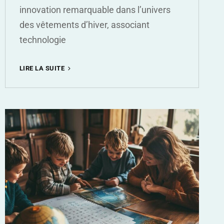
innovation remarquable dans l’univers
des vêtements d’hiver, associant
technologie
L’INCONTOURNABLE
LIRE LA SUITE
VESTE
CHAUFFANTE
POUR
VOS
VOYAGES
VERS
DES
DESTINATIONS
FROIDES