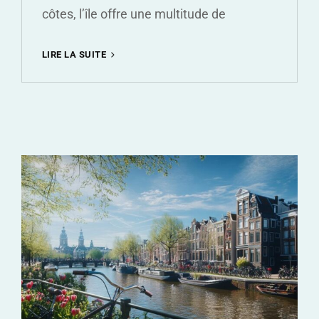
côtes, l’île offre une multitude de
DÉCOUVREZ
LIRE LA SUITE
LES
PLUS
BELLES
PLAGES
DE
L’ÎLE
D’OLÉRON
ET
LEURS
ACTIVITÉS
INCONTOURNABLES