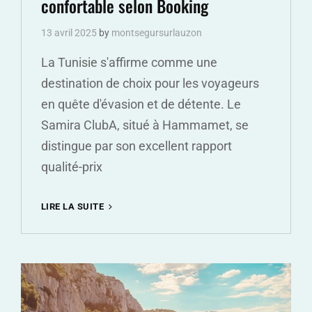
confortable selon Booking
13 avril 2025
by
montsegursurlauzon
La Tunisie s'affirme comme une
destination de choix pour les voyageurs
en quête d'évasion et de détente. Le
Samira ClubA, situé à Hammamet, se
distingue par son excellent rapport
qualité-prix
VACANCES
LIRE LA SUITE
EN
TUNISIE
:
LE
SAMIRA
CLUBA,
L’ALTERNATIVE