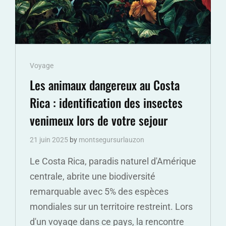
Cat
Voyage
Links
Les animaux dangereux au Costa
Rica : identification des insectes
venimeux lors de votre sejour
21 juin 2025
by
montsegursurlauzon
Le Costa Rica, paradis naturel d'Amérique
centrale, abrite une biodiversité
remarquable avec 5% des espèces
mondiales sur un territoire restreint. Lors
d'un voyage dans ce pays, la rencontre