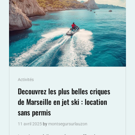
ÉCONOMIQUE
ET
CONFORTABLE
SELON
BOOKING
Cat
Activités
Links
Decouvrez les plus belles criques
de Marseille en jet ski : location
sans permis
11 avril 2025
by
montsegursurlauzon