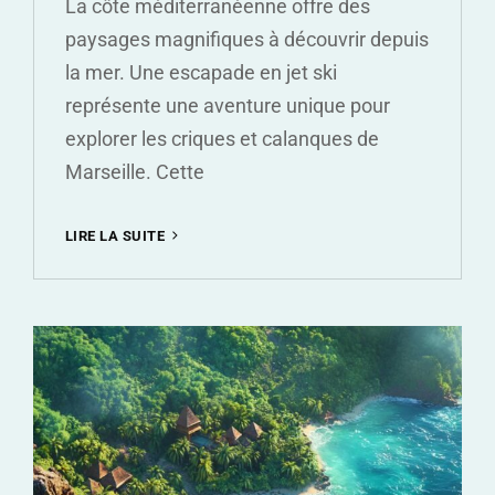
La côte méditerranéenne offre des
paysages magnifiques à découvrir depuis
la mer. Une escapade en jet ski
représente une aventure unique pour
explorer les criques et calanques de
Marseille. Cette
DECOUVREZ
LIRE LA SUITE
LES
PLUS
BELLES
CRIQUES
DE
MARSEILLE
EN
JET
SKI
:
LOCATION