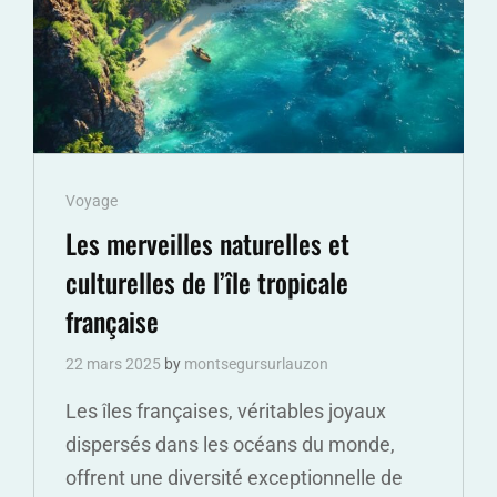
SANS
PERMIS
Cat
Voyage
Links
Les merveilles naturelles et
culturelles de l’île tropicale
française
22 mars 2025
by
montsegursurlauzon
Les îles françaises, véritables joyaux
dispersés dans les océans du monde,
offrent une diversité exceptionnelle de