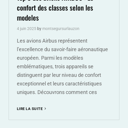
confort des classes selon les
CLASSES
SELON
modeles
LES
MODELES
4 juin 2025
by
montsegursurlauzon
Les avions Airbus représentent
l’excellence du savoir-faire aéronautique
européen. Parmi les modèles
emblématiques, trois appareils se
distinguent par leur niveau de confort
exceptionnel et leurs caractéristiques
uniques. Découvrons comment ces
TOP
LIRE LA SUITE
3
DES
AVIONS