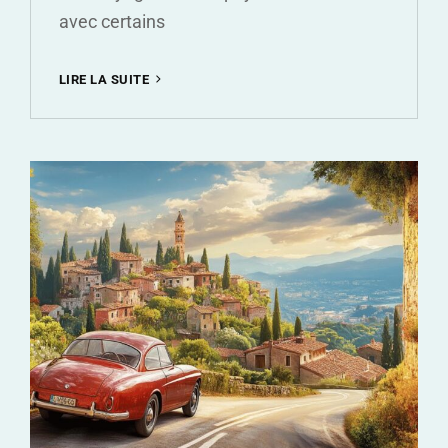
avec certains
LES
LIRE LA SUITE
ANIMAUX
DANGEREUX
AU
COSTA
RICA
:
IDENTIFICATION
DES
INSECTES
VENIMEUX
LORS
DE
VOTRE
SEJOUR