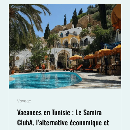
AIRBUS
:
LE
CONFORT
DES
CLASSES
SELON
LES
MODELES
Cat
Voyage
Links
Vacances en Tunisie : Le Samira
ClubA, l’alternative économique et