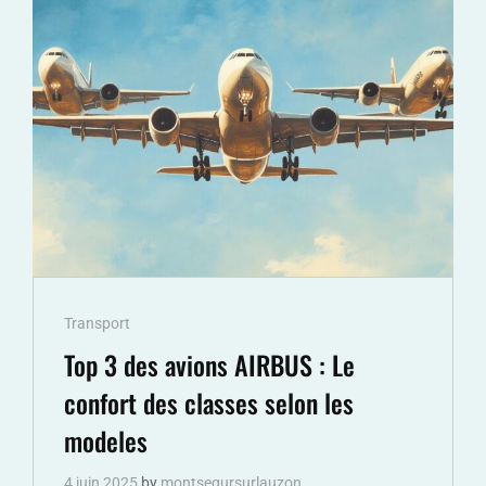
VOYAGE
EN
FONCTION
DE
SES
ENVIES
ET
DE
SES
VALEURS
Cat
Transport
Links
Top 3 des avions AIRBUS : Le
confort des classes selon les
modeles
4 juin 2025
by
montsegursurlauzon