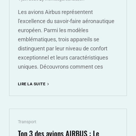
Les avions Airbus représentent
l'excellence du savoir-faire aéronautique
européen. Parmi les modèles
emblématiques, trois appareils se
distinguent par leur niveau de confort
exceptionnel et leurs caractéristiques
uniques. Découvrons comment ces
TOP
LIRE LA SUITE
3
DES
AVIONS
AIRBUS
:
Cat
Transport
LE
CONFORT
Links
Top 3 des avions AIRBUS : Le
DES