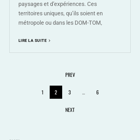
paysages et d’expériences. Ces
territoires uniques, qu’ils soient en
métropole ou dans les DOM-TOM,
LES
LIRE LA SUITE
MERVEILLES
NATURELLES
ET
CULTURELLES
<span
DE
PREV
L’ÎLE
class="meta-
TROPICALE
1
2
3
…
6
FRANÇAISE
nav
screen-
NEXT
reader-
text">Page